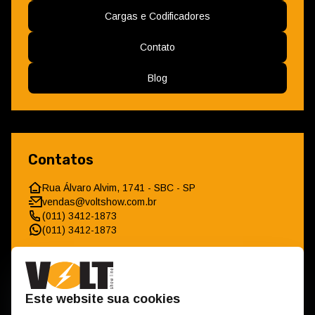
Cargas e Codificadores
Contato
Blog
Contatos
Rua Álvaro Alvim, 1741 - SBC - SP
vendas@voltshow.com.br
(011) 3412-1873
(011) 3412-1873
Este website sua cookies
Horário de Funcionamento