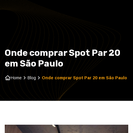
Home
Sobre nós
Onde comprar Spot Par 20
Refletores e Spots
em São Paulo
Cargas e Codificadores
Home
Blog
Onde comprar Spot Par 20 em São Paulo
Contato
Blog