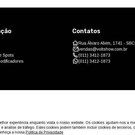
ação
Contatos
Rua Álvaro Alvim, 1741 - SBC
vendas@voltshow.com.br
 e Spots
(011) 3412-1873
odificadores
(011) 3412-1873
melhor experiência enquanto visita o nosso website. Os cookies ajudam-nos a 
© 2026 Volt Show Line. Todos os direitos reservados.
 e análise de tráfego. Estes cookies podem também incluir cookies de terceiros,
Conheça a nossa
Política de Privacidade