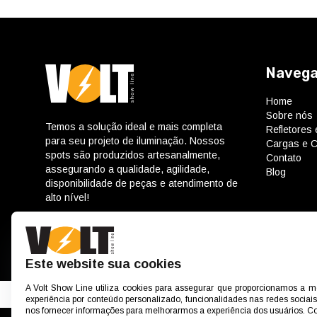
Naveg
Home
Sobre nós
Temos a solução ideal e mais completa
Refletores
para seu projeto de iluminação. Nossos
Cargas e C
spots são produzidos artesanalmente,
Contato
assegurando a qualidade, agilidade,
Blog
disponibilidade de peças e atendimento de
alto nível!
Este website sua cookies
A Volt Show Line utiliza cookies para assegurar que proporcionamos a 
experiência por conteúdo personalizado, funcionalidades nas redes sociais
nos fornecer informações para melhorarmos a experiência dos usuários. 