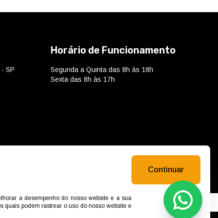
Horário de Funcionamento
 - SP
Segunda a Quinta das 8h às 18h
Sexta das 8h às 17h
Continuar
melhorar a desempenho do nosso website e a sua
Wh
 os quais podem rastrear o uso do nosso website e