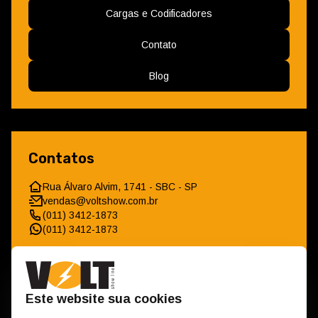
Cargas e Codificadores
Contato
Blog
Contatos
Rua Álvaro Alvim, 1741 - SBC - SP
vendas@voltshow.com.br
(011) 3412-1873
(011) 3412-1873
Este website sua cookies
Horário de Funcionamento