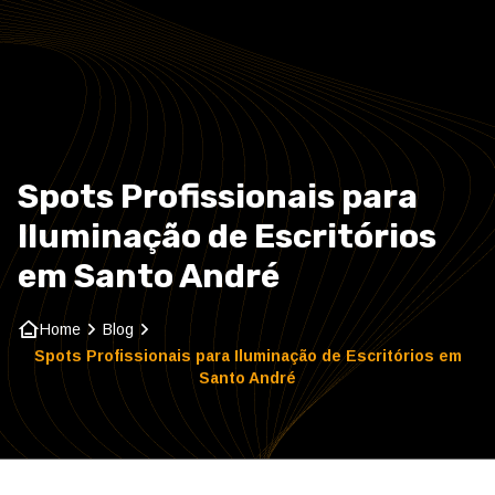
Home
Sobre nós
Spots Profissionais para
Refletores e Spots
Iluminação de Escritórios
Cargas e Codificadores
em Santo André
Contato
Home
Blog
Spots Profissionais para Iluminação de Escritórios em
Santo André
Blog